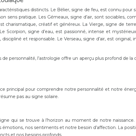
actéristiques distincts. Le Bélier, signe de feu, est connu pour
et son sens pratique. Les Gémeaux, signe d’air, sont sociables, co
, est charismatique, créatif et généreux. La Vierge, signe de te
ce. Le Scorpion, signe d’eau, est passionné, intense et mystérieux
 discipliné et responsable. Le Verseau, signe d’air, est original
e personnalité, l’astrologie offre un aperçu plus profond de la c
ce principal pour comprendre notre personnalité et notre énerg
résume pas au signe solaire.
igne qui se trouve à l’horizon au moment de notre naissance.
s émotions, nos sentiments et notre besoin d’affection. La po
incts et nos besoins profonds.