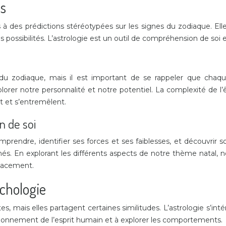
es
s à des prédictions stéréotypées sur les signes du zodiaque. Ell
possibilités. L’astrologie est un outil de compréhension de soi e
 zodiaque, mais il est important de se rappeler que chaque 
explorer notre personnalité et notre potentiel. La complexité de
t et s’entremêlent.
n de soi
mprendre, identifier ses forces et ses faiblesses, et découvri
chés. En explorant les différents aspects de notre thème nata
icacement.
ychologie
ctes, mais elles partagent certaines similitudes. L’astrologie s’i
tionnement de l’esprit humain et à explorer les comportements.