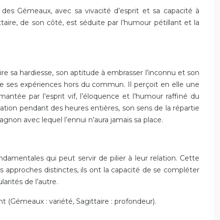
f des Gémeaux, avec sa vivacité d’esprit et sa capacité à
aire, de son côté, est séduite par l’humour pétillant et la
mire sa hardiesse, son aptitude à embrasser l’inconnu et son
t de ses expériences hors du commun. Il perçoit en elle une
antée par l’esprit vif, l’éloquence et l’humour raffiné du
sation pendant des heures entières, son sens de la répartie
pagnon avec lequel l’ennui n’aura jamais sa place.
amentales qui peut servir de pilier à leur relation. Cette
 approches distinctes, ils ont la capacité de se compléter
rités de l’autre.
 (Gémeaux : variété, Sagittaire : profondeur).