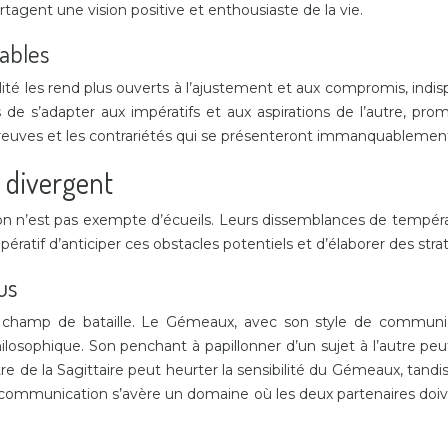
rtagent une vision positive et enthousiaste de la vie.
tables
ité les rend plus ouverts à l’ajustement et aux compromis, indis
s de s’adapter aux impératifs et aux aspirations de l’autre, p
 épreuves et les contrariétés qui se présenteront immanquablemen
s divergent
e union n’est pas exempte d’écueils. Leurs dissemblances de te
pératif d’anticiper ces obstacles potentiels et d’élaborer des st
us
hamp de bataille. Le Gémeaux, avec son style de communicati
losophique. Son penchant à papillonner d’un sujet à l’autre peut i
tre de la Sagittaire peut heurter la sensibilité du Gémeaux, tandi
La communication s’avère un domaine où les deux partenaires do