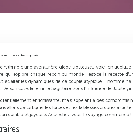
ire : union des opposés
 rythme d’une aventurière globe-trotteuse… voici, en quelque so
e qui explore chaque recoin du monde : est-ce la recette d’u
peut éclairer les dynamiques de ce couple atypique. L’homme né
. De son côté, la femme Sagittaire, sous l’influence de Jupiter, i
 potentiellement enrichissante, mais appelant à des compromis mu
allons décortiquer les forces et les faiblesses propres à cette 
elation durable et joyeuse. Accrochez-vous, le voyage commence !
traires