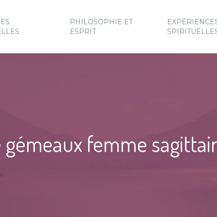
UES
PHILOSOPHIE ET
EXPÉRIENCE
ELLES
ESPRIT
SPIRITUELLE
 gémeaux femme sagittaire