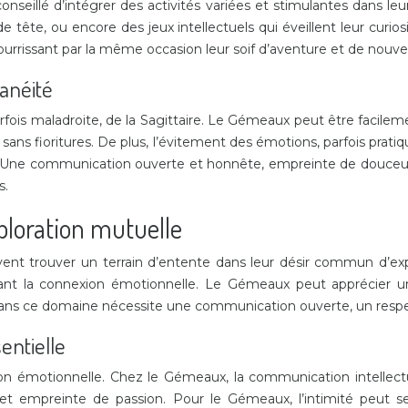
t conseillé d’intégrer des activités variées et stimulantes dans l
ête, ou encore des jeux intellectuels qui éveillent leur curiosité
 nourrissant par la même occasion leur soif d’aventure et de nouv
tanéité
fois maladroite, de la Sagittaire. Le Gémeaux peut être facileme
sans fioritures. De plus, l’évitement des émotions, parfois prati
is. Une communication ouverte et honnête, empreinte de douceu
s.
xploration mutuelle
euvent trouver un terrain d’entente dans leur désir commun d’
ant la connexion émotionnelle. Le Gémeaux peut apprécier une s
e dans ce domaine nécessite une communication ouverte, un res
entielle
ion émotionnelle. Chez le Gémeaux, la communication intellectu
 et empreinte de passion. Pour le Gémeaux, l’intimité peut s