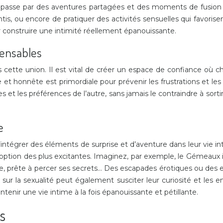
 elle passe par des aventures partagées et des moments de fusio
s, ou encore de pratiquer des activités sensuelles qui favorisen
 construire une intimité réellement épanouissante.
spensables
s cette union. Il est vital de créer un espace de confiance où ch
t honnête est primordiale pour prévenir les frustrations et les 
 et les préférences de l’autre, sans jamais le contraindre à sortir d
e
d’intégrer des éléments de surprise et d’aventure dans leur vie i
e option des plus excitantes. Imaginez, par exemple, le Gémeaux 
re, prête à percer ses secrets… Des escapades érotiques ou des 
 sur la sexualité peut également susciter leur curiosité et les en
enir une vie intime à la fois épanouissante et pétillante.
es