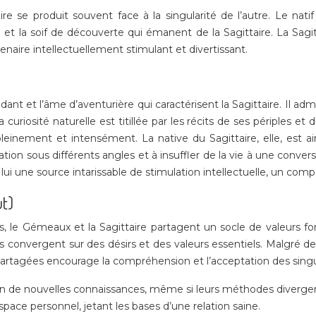
 se produit souvent face à la singularité de l’autre. Le nati
et la soif de découverte qui émanent de la Sagittaire. La Sagitt
naire intellectuellement stimulant et divertissant.
dant et l’âme d’aventurière qui caractérisent la Sagittaire. Il ad
curiosité naturelle est titillée par les récits de ses périples e
leinement et intensément. La native du Sagittaire, elle, est aim
tion sous différents angles et à insuffler de la vie à une conver
 lui une source intarissable de stimulation intellectuelle, un com
t)
le Gémeaux et la Sagittaire partagent un socle de valeurs fond
 convergent sur des désirs et des valeurs essentiels. Malgré des
artagées encourage la compréhension et l’acceptation des singula
ion de nouvelles connaissances, même si leurs méthodes divergent
espace personnel, jetant les bases d’une relation saine.