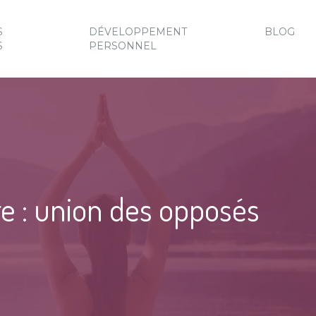
S
DÉVELOPPEMENT
BLOG
S
PERSONNEL
 : union des opposés