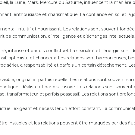
eil, la Lune, Mars, Mercure ou Saturne, influencent la manière 
nant, enthousiaste et charismatique. La confiance en soi et la j
mental, intuitif et nourrissant. Les relations sont souvent fondé
it de communication, d’intelligence et d’échanges intellectuels. 
é, intense et parfois conflictuel. La sexualité et l’énergie sont 
sif, optimiste et chanceux. Les relations sont harmonieuses, bien
vec sérieux, responsabilité et parfois un certain détachement. L
isible, original et parfois rebelle. Les relations sont souvent sti
antique, idéaliste et parfois illusoire. Les relations sont souven
se, transformateur et parfois possessif. Les relations sont prof
ictuel, exigeant et nécessiter un effort constant. La communica
re instables et les relations peuvent être marquées par des fluct