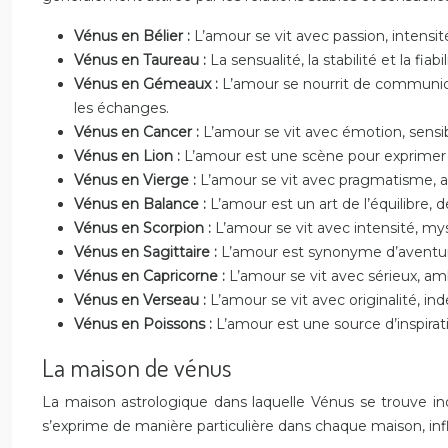
Vénus en Bélier :
L’amour se vit avec passion, intensité
Vénus en Taureau :
La sensualité, la stabilité et la fiab
Vénus en Gémeaux :
L’amour se nourrit de communicati
les échanges.
Vénus en Cancer :
L’amour se vit avec émotion, sensib
Vénus en Lion :
L’amour est une scène pour exprimer la
Vénus en Vierge :
L’amour se vit avec pragmatisme, an
Vénus en Balance :
L’amour est un art de l’équilibre, 
Vénus en Scorpion :
L’amour se vit avec intensité, mys
Vénus en Sagittaire :
L’amour est synonyme d’aventure,
Vénus en Capricorne :
L’amour se vit avec sérieux, amb
Vénus en Verseau :
L’amour se vit avec originalité, in
Vénus en Poissons :
L’amour est une source d’inspirati
La maison de vénus
La maison astrologique dans laquelle Vénus se trouve in
s’exprime de manière particulière dans chaque maison, infl