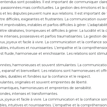
lentendus sont possibles. Il est important de communiquer claire
 passionnées mais conflictuelles. La gestion des émotions et la 
 et les disputes peuvent nuire aux relations. Il est important de tr
tre difficiles, exigeantes et frustrantes. La communication ouvert
 imprévisibles, instables et parfois difficiles à gérer. L’adaptabili
être idéalisées, trompeuses et difficiles à gérer. La lucidité e
re intenses, possessives et parfois traumatisantes. La gestion de
x, joyeux et facile à vivre. La communication et la confiance son
sibles, intuitives et nourrissantes. L’empathie et la compréhensio
 fluide, harmonieuse et enrichissante. Les relations sont stimu
ionnées, harmonieuses et souvent stimulantes. La communication 
expansif et bienveillant. Les relations sont harmonieuses et offr
ides, durables et fondées sur la confiance et le respect.
mulantes, originales et souvent empreintes de liberté.
romantiques, harmonieuses et empreintes de sensibilité.
fondes, intenses et transformantes.
, joyeux et facile à vivre. La communication et la confiance sont
ibles, intuitives et nourrissantes. L’empathie et la compréhension