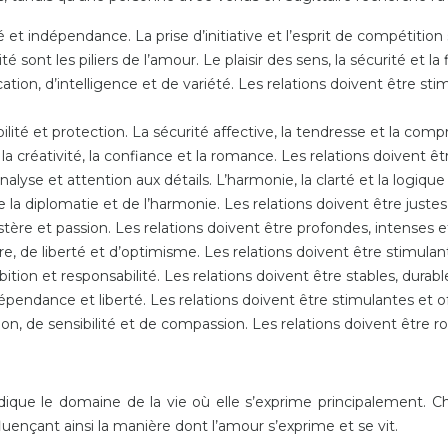
 et indépendance. La prise d’initiative et l’esprit de compétition 
ilité sont les piliers de l’amour. Le plaisir des sens, la sécurité et l
on, d’intelligence et de variété. Les relations doivent être stimu
ilité et protection. La sécurité affective, la tendresse et la co
 créativité, la confiance et la romance. Les relations doivent êtr
alyse et attention aux détails. L’harmonie, la clarté et la logiq
de la diplomatie et de l’harmonie. Les relations doivent être just
tère et passion. Les relations doivent être profondes, intenses e
 de liberté et d’optimisme. Les relations doivent être stimulante
ition et responsabilité. Les relations doivent être stables, durable
dépendance et liberté. Les relations doivent être stimulantes et of
on, de sensibilité et de compassion. Les relations doivent être ro
dique le domaine de la vie où elle s’exprime principalement.
uençant ainsi la manière dont l’amour s’exprime et se vit.