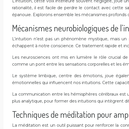
L’intuition, cette voix intérieure souvent négligée, joue 
rationalité, il est facile de perdre le contact avec cette
épanouie. Explorons ensemble les mécanismes profonds de l
Mécanismes neurobiologiques de l’in
L’intuition n’est pas un phénomène mystique, mais un p
échappent à notre conscience. Ce traitement rapide et inc
Les neurosciences ont mis en lumière le rôle crucial de l
comme un pont entre les sensations corporelles et les émo
Le système limbique, centre des émotions, joue égaleme
émotionnelles qui influencent nos intuitions. Cette capaci
La communication entre les hémisphères cérébraux est un a
plus analytique, pour former des intuitions qui intègrent di
Techniques de méditation pour amplif
La méditation est un outil puissant pour renforcer la con