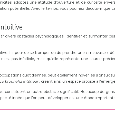
icités, adoptez une attitude d’ouverture et de curiosité enver
fication potentielle. Avec le temps, vous pourriez découvrir qu
intuitive
ar divers obstacles psychologiques. Identifier et surmonter ce
itive. La peur de se tromper ou de prendre une « mauvaise » déci
on n’est pas infaillible, mais qu’elle représente une source pr
éoccupations quotidiennes, peut également noyer les signaux subt
 ce brouhaha intérieur
, créant ainsi un espace propice à l’émergen
ve constituent un autre obstacle significatif. Beaucoup de gens p
 capacité innée que l’on peut développer est une étape importan