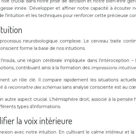
un rôle crucial dans notre prise de décision et notre bien-être g
 sagesse innée. Développer et affiner notre capacité à écouter no
’intuition et les techniques pour renforcer cette précieuse con
tuition
rocessus neurobiologique complexe. Le cerveau traite contin
onscient forme la base de nos intuitions.
’insula, une région cérébrale impliquée dans l’intéroception – 
tions, contribuant ainsi à la formation des
impressions intuitiv
nt un rôle clé. Il compare rapidement les situations actuel
té à
reconnaître des schémas
sans analyse consciente est au cœu
utre aspect crucial. L’hémisphère droit, associé à la pensée h
fférents types d’informations.
ier la voix intérieure
nexion avec notre intuition. En cultivant le calme intérieur et 