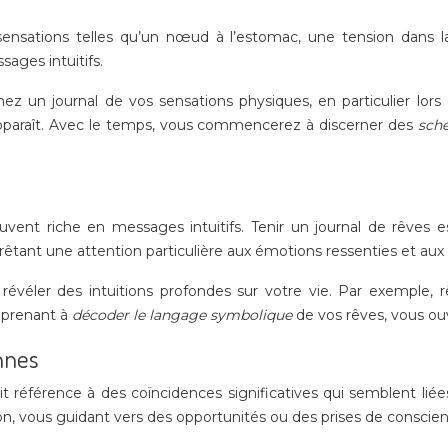
 sensations telles qu’un nœud à l’estomac, une tension dans l
ages intuitifs.
nez un journal de vos sensations physiques, en particulier lor
e apparaît. Avec le temps, vous commencerez à discerner des
sch
ouvent riche en messages intuitifs. Tenir un journal de rêves
êtant une attention particulière aux émotions ressenties et aux
 révéler des intuitions profondes sur votre vie. Par exemple
apprenant à
décoder le langage symbolique
de vos rêves, vous ouv
nnes
t référence à des coïncidences significatives qui semblent lié
on, vous guidant vers des opportunités ou des prises de conscie