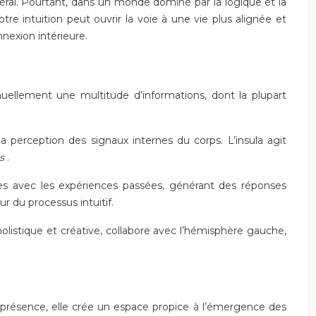
énéral. Pourtant, dans un monde dominé par la logique et la
tre intuition peut ouvrir la voie à une vie plus alignée et
nexion intérieure.
uellement une multitude d’informations, dont la plupart
la perception des signaux internes du corps. L’insula agit
es
.
les avec les expériences passées, générant des réponses
r du processus intuitif.
olistique et créative, collabore avec l’hémisphère gauche,
la présence, elle crée un espace propice à l’émergence des