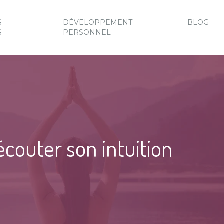
S
DÉVELOPPEMENT
BLOG
S
PERSONNEL
écouter son intuition