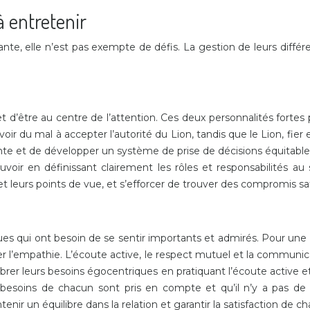
à entretenir
lante, elle n’est pas exempte de défis. La gestion de leurs différ
 d’être au centre de l’attention. Ces deux personnalités fortes p
ir du mal à accepter l’autorité du Lion, tandis que le Lion, fier et p
nte et de développer un système de prise de décisions équitable
voir en définissant clairement les rôles et responsabilités au s
leurs points de vue, et s’efforcer de trouver des compromis sati
ues qui ont besoin de se sentir importants et admirés. Pour une 
er l’empathie. L’écoute active, le respect mutuel et la communica
librer leurs besoins égocentriques en pratiquant l’écoute active
es besoins de chacun sont pris en compte et qu’il n’y a pas 
nir un équilibre dans la relation et garantir la satisfaction de c