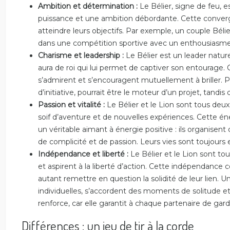
Ambition et détermination :
Le Bélier, signe de feu, 
puissance et une ambition débordante. Cette converg
atteindre leurs objectifs. Par exemple, un couple Bél
dans une compétition sportive avec un enthousiasm
Charisme et leadership :
Le Bélier est un leader natur
aura de roi qui lui permet de captiver son entourage. 
s’admirent et s’encouragent mutuellement à briller. Pr
d’initiative, pourrait être le moteur d’un projet, tandi
Passion et vitalité :
Le Bélier et le Lion sont tous deux 
soif d’aventure et de nouvelles expériences. Cette én
un véritable aimant à énergie positive : ils organise
de complicité et de passion. Leurs vies sont toujou
Indépendance et liberté :
Le Bélier et le Lion sont t
et aspirent à la liberté d’action. Cette indépendance
autant remettre en question la solidité de leur lien. 
individuelles, s’accordent des moments de solitude e
renforce, car elle garantit à chaque partenaire de gard
Différences : un jeu de tir à la corde