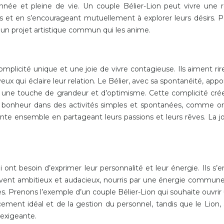
onnée et pleine de vie. Un couple Bélier-Lion peut vivre une 
 et en s’encourageant mutuellement à explorer leurs désirs. Pa
s un projet artistique commun qui les anime.
complicité unique et une joie de vivre contagieuse. Ils aiment r
 qui éclaire leur relation. Le Bélier, avec sa spontanéité, apport
te une touche de grandeur et d’optimisme. Cette complicité cr
du bonheur dans des activités simples et spontanées, comme org
 ensemble en partageant leurs passions et leurs rêves. La joie
ui ont besoin d’exprimer leur personnalité et leur énergie. Ils 
ent ambitieux et audacieux, nourris par une énergie commune et 
Prenons l’exemple d’un couple Bélier-Lion qui souhaite ouvrir u
cement idéal et de la gestion du personnel, tandis que le Lion
 exigeante.