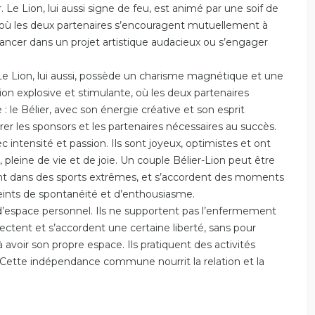
Le Lion, lui aussi signe de feu, est animé par une soif de
 où les deux partenaires s’encouragent mutuellement à
lancer dans un projet artistique audacieux ou s’engager
. Le Lion, lui aussi, possède un charisme magnétique et une
ion explosive et stimulante, où les deux partenaires
: le Bélier, avec son énergie créative et son esprit
tirer les sponsors et les partenaires nécessaires au succès.
c intensité et passion. Ils sont joyeux, optimistes et ont
leine de vie et de joie. Un couple Bélier-Lion peut être
ncent dans des sports extrêmes, et s’accordent des moments
eints de spontanéité et d’enthousiasme.
 d’espace personnel. Ils ne supportent pas l’enfermement
ectent et s’accordent une certaine liberté, sans pour
 avoir son propre espace. Ils pratiquent des activités
 Cette indépendance commune nourrit la relation et la