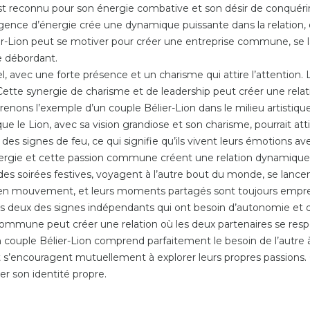
est reconnu pour son énergie combative et son désir de conquérir. 
ence d’énergie crée une dynamique puissante dans la relation,
ier-Lion peut se motiver pour créer une entreprise commune, se 
e débordant.
el, avec une forte présence et un charisme qui attire l’attention
Cette synergie de charisme et de leadership peut créer une relat
enons l’exemple d’un couple Bélier-Lion dans le milieu artistique 
s que le Lion, avec sa vision grandiose et son charisme, pourrait at
des signes de feu, ce qui signifie qu’ils vivent leurs émotions ave
ergie et cette passion commune créent une relation dynamique, p
nt des soirées festives, voyagent à l’autre bout du monde, se la
rs en mouvement, et leurs moments partagés sont toujours empr
ous deux des signes indépendants qui ont besoin d’autonomie et
 commune peut créer une relation où les deux partenaires se resp
Un couple Bélier-Lion comprend parfaitement le besoin de l’autre à
t s’encouragent mutuellement à explorer leurs propres passions.
er son identité propre.