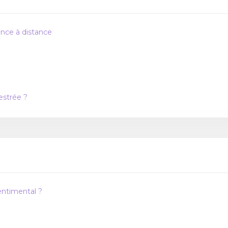
ance à distance
e
estrée ?
sentimental ?